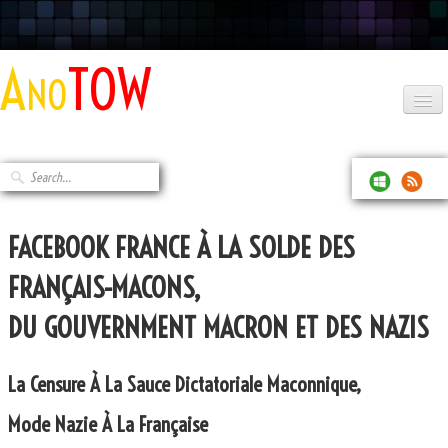
Ano
TOW
Home
About ANOTOW
Contact
FACEBOOK FRANCE ​À LA SOLDE DES
RussiaGate/MoscowGate : The Czech/Belgian Political Offensive Diversion for
Freemasons
FRANÇAIS-MACONS,
CSOB, The Czech Bank From KBC Group Financing Terrorism
​DU GOUVERNMENT MACRON ET DES NAZIS
2022, Russia has already lost Ukraine War and V. Putin is already dead
La Censure À La Sauce Dictatoriale Maconnique,
Behind QatarGate
Mode Nazie À La Française
CAEN, CAPITALE DU NAZISME FRANCAIS et LUCHAPT(VIENNE) BASE ARRIERE DES