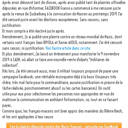
Après avoir dénoncé tant de choses, après avoir publié tant de plaintes officielles
NAZIS ANGLAIS
déposées en vue d'nformer, FACEBOOK France a commencé à me censurer juste
après la venue de Zuckerberg à la convocation de Macron au printemps 2019. J'ai
PLAINTE CONTRE Manuel VALLS et Stéphane BOUILLON (MACRON) POUR CRIME
été censuré juste avant les élections européennes. Sans raisons, sans
CONTRE L'HUMANITE
justification.
Et mon compte a été réactivé juste après.
2013, FRANCE, VAR : Agression, Séquestration, Saucissonnage, Rançon,
Dernièrement, j'y ai publié une plainte contre un réseau mondial de Nazis, dont
Extorsions, Menaces de Mort
certains sont français Jean RIVOLA et Xavier AIOLFI, notamment. J'ai été censuré
sans raison, ni justification.
Voir l'autre article dans ce site.
2018, FRANCE, VAR : Internement Abusif, à Buts Politique, Religieux et
Et plus dernièrement, j'ai lancé un événement pour manifester le 9 novembre
Dogmatique
2019 à CAEN, où allait se faire une nouvelle vente d'objets "militaires de
collection".
2019, FRANCE, Europe : MACRON et sa clique de Français-Mac(r)ons, 666. Pillage
Dès lors, j'ai été censuré aussi, mais il m'était toujours proposé de payer une
de l'État et de l'Europe, Spoliation et extorsion des personnes contraires à leur
campagne Facebook, une véritable escroquerie déjà à la base (toujours très
Politique, leur Religion et leur Dogme satanique.
chère, très mal faite pour le commanditaire, aucune justification ni preuve de la
tâche réalisée, ponctionnement abusif su les cartes bancaires). Un outil
LA COUARDISE DU SÉNAT FRANÇAIS ET SA DÉFAILLANCE EN MATIÈRE DE JUSTICE
utile pour eux pour sélectionner les personnes non appropriées en vue de
maîtriser la communication en anihilant l'information, ce, tout en se faisant
LE FINANCEMENT OCCULTE ET CRAPULEUX DU PRESIDENT E. MACRON ET DE SON
payer...
PARTI LREM
Comme quoi, les français-macons ont bien appris des manières du IIIème Reich,
et les ont appliquées à leur cause.
FACEBOOK FRANCE À LA SOLDE DES FRANÇAIS-MACONS, DU GOUVERNMENT MACRON
ET DES NAZIS
Lire la plainte déposée contre des Nazis français, censurée par FaceBook